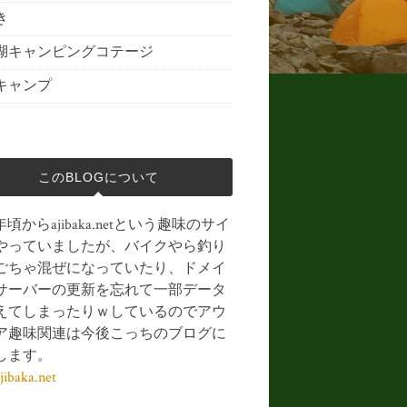
き
湖キャンピングコテージ
キャンプ
このBLOGについて
3年頃からajibaka.netという趣味のサイ
やっていましたが、バイクやら釣り
ごちゃ混ぜになっていたり、ドメイ
サーバーの更新を忘れて一部データ
えてしまったりｗしているのでアウ
ア趣味関連は今後こっちのブログに
します。
baka.net