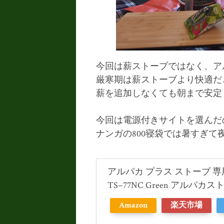
今回は薪ストーブではなく、ア
厳寒期は薪ストーブより快適だ
薪を追加しなくても朝まで安定
今回は電源付きサイトを選んだ
ナンガの800寝袋では暑すぎて
アルパカ プラス ストーブ 
TS−77NC Green アルパ
Amazon
楽天市場