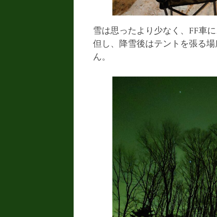
雪は思ったより少なく、FF車
但し、降雪後はテントを張る場
ん。