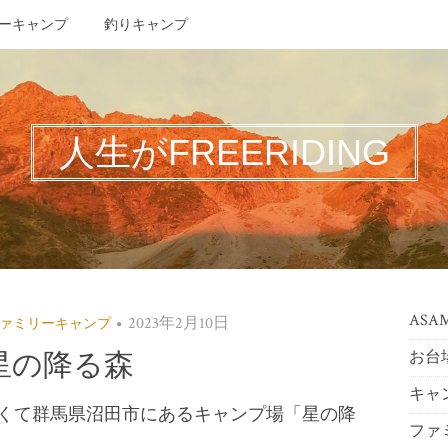
ーキャンプ
釣りキャンプ
人生がFREERIDING
ASAMA
2023年2月10日
ァミリーキャンプ
お台
星の降る森
キャ
くて群馬県沼田市にあるキャンプ場「星の降
ファ