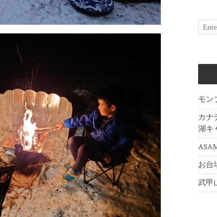
モン
カナ
湖キ
ASAMA
お台
武甲