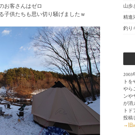
のお客さんはゼロ
山歩
る子供たちも思い切り騒げましたｗ
精進
釣り
200
トを
やら
ンや
が消
トド
投稿
→旧aji