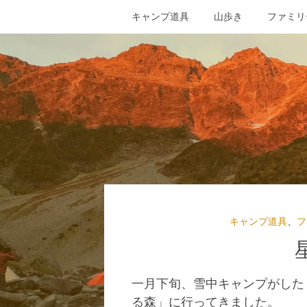
キャンプ道具
山歩き
ファミリ
キャンプ道具
、
フ
一月下旬、雪中キャンプがした
る森」に行ってきました。